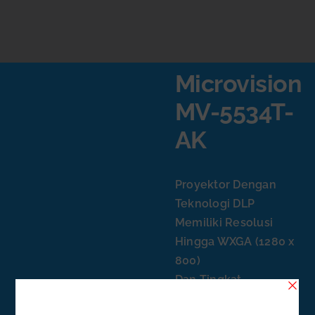
Microvision
MV-5534T-
AK
Proyektor Dengan
Teknologi DLP
Memiliki Resolusi
Hingga WXGA (1280 x
800)
Dan Tingkat
Kecerahan Hingga