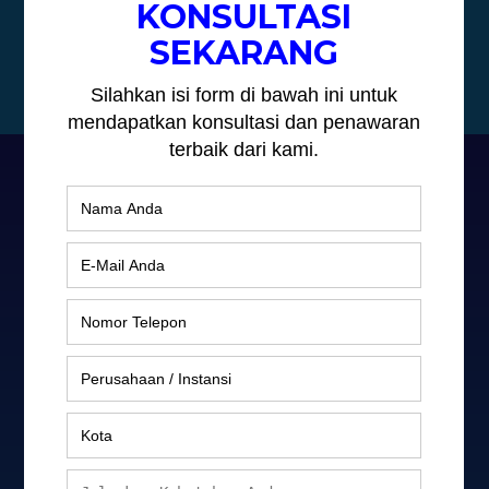
4000 Lumens
Unduh
Selengkapnya
PDF
Produk
Digital Signage
Projector
LED Display
Sound System
Layar Proyektor
KiosK Signage