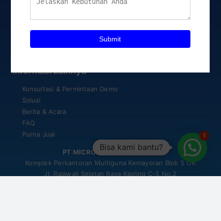
Produk TKDN
KIOSK Signage
LED Display / Videotron
Audio Sistem
Video Wall
Informasi Lainnya
Konsultasi & Permintaan Demo
Solusi
Berita & Acara
FAQ
Purna Jual
1
Bisa kami bantu?
PT MICROVISION INDONESIA
Komplek Perkantoran Multiguna Kemayoran Blok 5 OK
Jl. Rajawali Selatan Raya Kavling C-5 No.2
Kel. Pademangan Timur, Kec. Pademangan
Jakarta Utara, DKI Jakarta – 14410
Tel. 021-6412557
Fax. 021-64703305