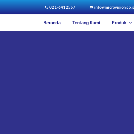
021-6412557
info@microvision.co.i
Beranda
Tentang Kami
Produk