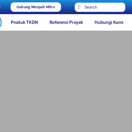
Search
d
Gabung Menjadi Mitra
for:
Produk TKDN
Referensi Proyek
Hubungi Kami