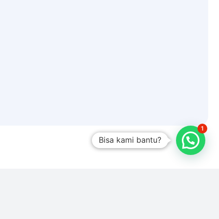
1
Bisa kami bantu?
Sound System
i audio berperforma tinggi yang ringkas dan dibangun