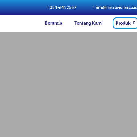
021-6412557
info@microvision.co.i
Beranda
Tentang Kami
Produk