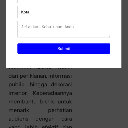
ukuran. Produk terbaik
dan multifungsi dengan
TKDN maupun non-
TKDN. Totem digital
signage adalah salah satu
teknologi yang paling
banyak digunakan di
berbagai sektor, mulai
dari periklanan, informasi
publik, hingga dekorasi
interior. Keberadaannya
membantu bisnis untuk
menarik perhatian
audiens dengan cara
yang lebih efektif dan