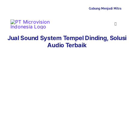
Skip
021-6412557
info@microvision.co.id
Gabung Menjadi Mitra
to
content
Toggle
Navigatio
Beranda
Jual Sound System Tempel Dinding, Solusi
Audio Terbaik
Tentang Kami
Produk
Produk TKDN
Referensi Proyek
Hubungi Kami