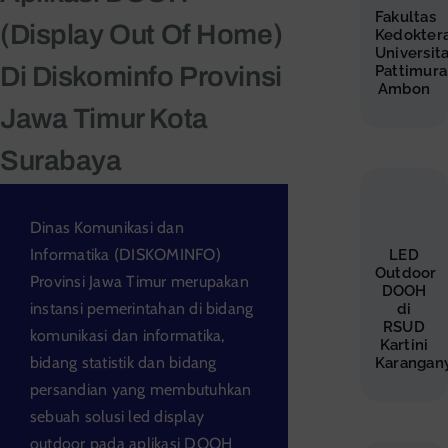
Fakultas
(Display Out Of Home)
Kedokter
Universit
Di Diskominfo Provinsi
Pattimura
Ambon
Jawa Timur Kota
Surabaya
Dinas Komunikasi dan
Informatika (DISKOMINFO)
LED
Outdoor
Provinsi Jawa Timur merupakan
DOOH
instansi pemerintahan di bidang
di
RSUD
komunikasi dan informatika,
Kartini
bidang statistik dan bidang
Karangan
persandian yang membutuhkan
sebuah solusi led display
outdoor pada aplikasi DOOH