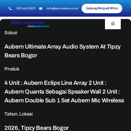
Skip
021-6412557
info@microvision.co.id
Gabung Menjadi Mitra
to
content
Toggle
Navigatio
Solusi
Beranda
Aubern Ultimate Array Audio System At Tipzy
Tentang Kami
Bears Bogor
Produk
Produk
Produk TKDN
4 Unit : Aubern Eclips Line Array 2 Unit :
Referensi Proyek
Aubern Quanta Sebagai Speaker Wall 2 Unit :
Hubungi Kami
Aubern Double Sub 1 Set Aubern Mic Wireless
Tahun, Lokasi
2026, Tipzy Bears Bogor